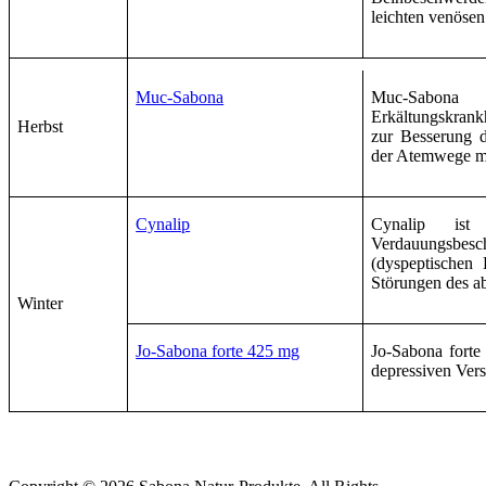
leichten venöse
Muc-Sabona
Muc-Sabona i
Erkältungskran
Herbst
zur Besserung d
der Atemwege mi
Cynalip
Cynalip ist 
Verdauungsbe
(dyspeptischen 
Störungen des a
Winter
Jo-Sabona forte 425 mg
Jo-Sabona forte 
depressiven Ver