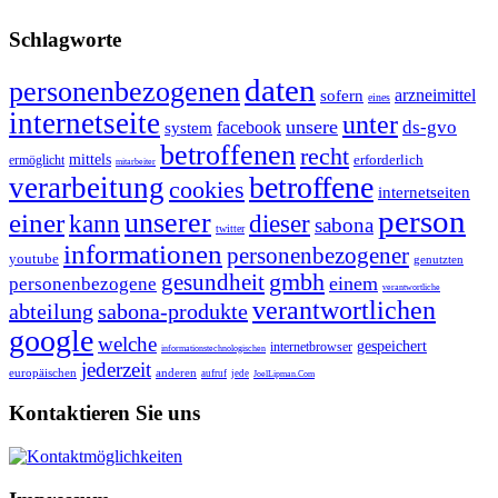
Schlagworte
daten
personenbezogenen
arzneimittel
sofern
eines
internetseite
unter
unsere
ds-gvo
facebook
system
betroffenen
recht
mittels
erforderlich
ermöglicht
mitarbeiter
betroffene
verarbeitung
cookies
internetseiten
person
unserer
einer
kann
dieser
sabona
twitter
informationen
personenbezogener
youtube
genutzten
gmbh
gesundheit
einem
personenbezogene
verantwortliche
verantwortlichen
abteilung
sabona-produkte
google
welche
gespeichert
internetbrowser
informationstechnologischen
jederzeit
europäischen
anderen
aufruf
jede
JoelLipman.Com
Kontaktieren Sie uns